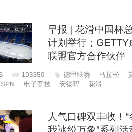
早报 | 花滑中国杯
计划举行；GETT
联盟官方合作伙伴
5
103350
德甲联赛
马拉松
ESPN
电子竞技
安德玛
花滑
人气口碑双丰收！“
我冰纷万象”系列活