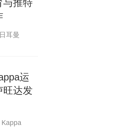
育与推特
作
日耳曼
appa运
卢旺达发
Kappa