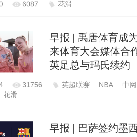
0
6087
花滑
早报 | 禹唐体育成
来体育大会媒体合
英足总与玛氏续约
4
31756
英超联赛
NBA
中网
花滑
早报 | 巴萨签约墨