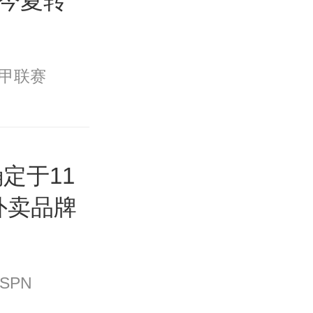
今夏转
甲联赛
确定于11
外卖品牌
SPN