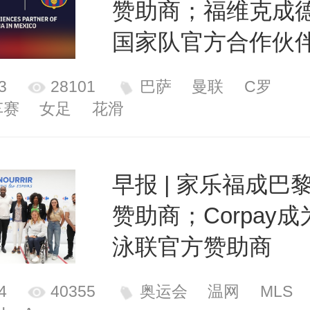
赞助商；福维克成
国家队官方合作伙
3
28101
巴萨
曼联
C罗
车赛
女足
花滑
早报 | 家乐福成巴
赞助商；Corpay
泳联官方赞助商
4
40355
奥运会
温网
MLS