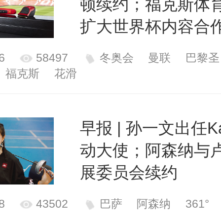
顿续约；福克斯体
扩大世界杯内容合
6
58497
冬奥会
曼联
巴黎圣
福克斯
花滑
早报 | 孙一文出任K
动大使；阿森纳与
展委员会续约
8
43502
巴萨
阿森纳
361°