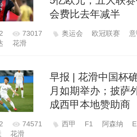
5亿欧元；五大联赛
会费比去年减半
2
73017
奥运会
欧冠联赛
意
达
花滑
早报 | 花滑中国杯
月如期举办；披萨
成西甲本地赞助商
2
74571
西甲
F1
阿森纳
E
联
花滑