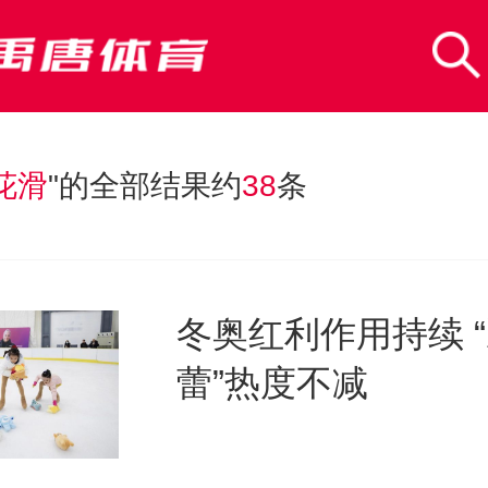
花滑
"的全部结果约
38
条
冬奥红利作用持续 
蕾”热度不减