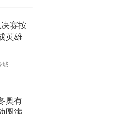
总决赛按
Y成英雄
曼城
冬奥有
动圆满