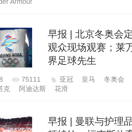
der Armour
早报 | 北京冬奥会
观众现场观赛；莱
界足球先生
8
75111
亚冠
皇马
冬奥会
诺克
阿迪达斯
花滑
早报 | 曼联与护理