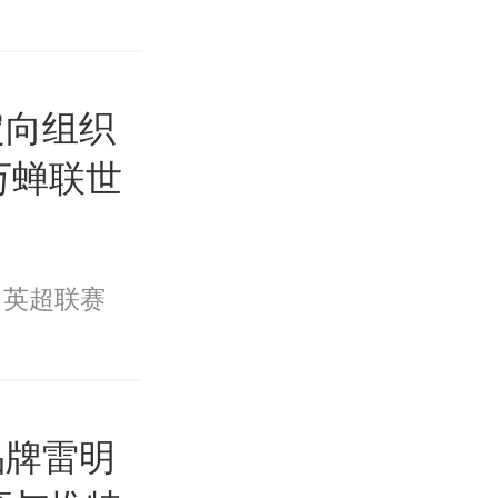
定向组织
万蝉联世
英超联赛
品牌雷明