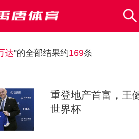
万达
"的全部结果约
169
条
重登地产首富，王
世界杯