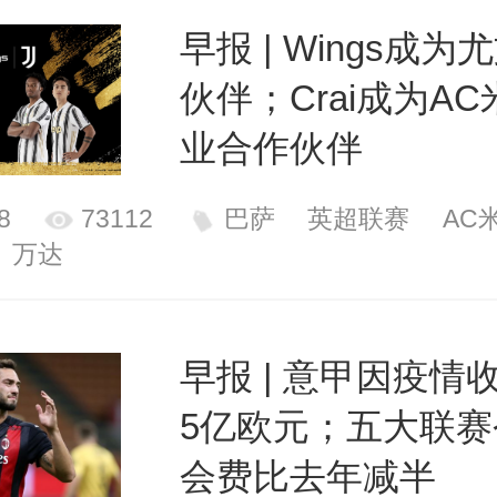
早报 | Wings成
伙伴；Crai成为A
业合作伙伴
8
73112
巴萨
英超联赛
AC
万达
早报 | 意甲因疫情
5亿欧元；五大联赛
会费比去年减半