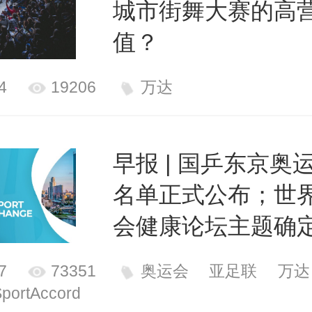
城市街舞大赛的高
值？
4
19206
万达
早报 | 国乒东京奥
名单正式公布；世
会健康论坛主题确
7
73351
奥运会
亚足联
万达
SportAccord