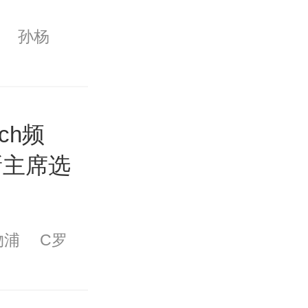
孙杨
ch频
新主席选
物浦
C罗