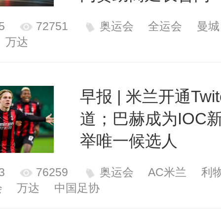
5
72751
奥运会
全运会
曼城
万达
早报 | 米兰开通Twit
道；巴赫成为IOC
举唯一候选人
3
76259
奥运会
AC米兰
利
会
万达
中国足协