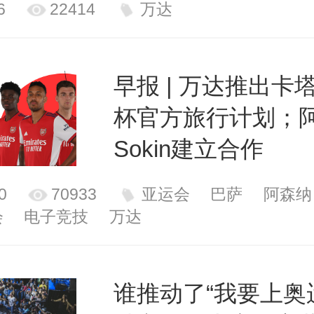
6
22414
万达
早报 | 万达推出卡
杯官方旅行计划；
Sokin建立合作
0
70933
亚运会
巴萨
阿森纳
会
电子竞技
万达
谁推动了“我要上奥