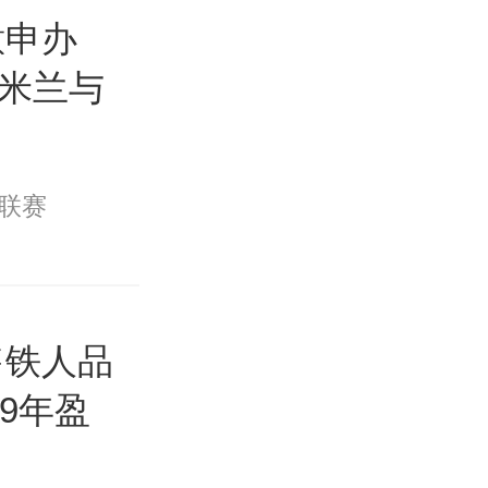
意申办
C米兰与
联赛
售铁人品
9年盈