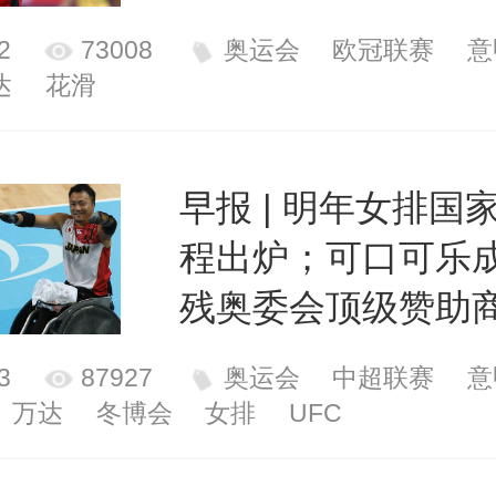
2
73008
奥运会
欧冠联赛
意
达
花滑
早报 | 明年女排国
程出炉；可口可乐
残奥委会顶级赞助
3
87927
奥运会
中超联赛
意
万达
冬博会
女排
UFC