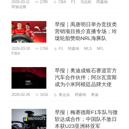
2026-03-11
1785
CBA
F1
马拉松
阿森纳
阿迪达斯
早报｜禹唐明日举办竞技类
营销项目推介直播专场；玲
珑轮胎赞助NRL海豚队
2026-03-10
1766
F1
阿森纳
MLS
NFL
FIBA
早报｜奥迪成银石赛道官方
汽车合作伙伴；阿尔瓦雷斯
成为小米阿根廷品牌大使
2026-02-26
1616
奥运会
阿森纳
奥迪
早报｜梅赛德斯F1车队与微
软达成合作；中国队不敌日
本获U23亚洲杯亚军