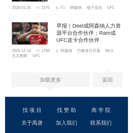
2026-01-25
1576
F1
阿森纳
电子竞技
UFC
早报｜Deel成阿森纳人力资
源平台合作伙伴；Ram成
UFC皮卡合作伙伴
2025-12-14
1709
阿森纳
巴黎圣日耳曼
MLS
尤文图斯
UFC
加载更多
返回
找 项 目
找 赞 助
商 学 院
关于禹唐
加入我们
联系我们