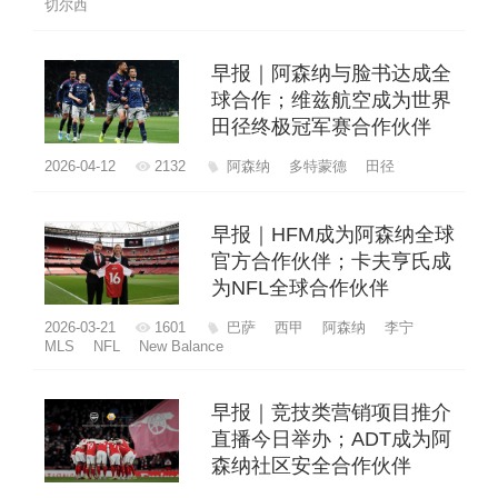
切尔西
早报｜阿森纳与脸书达成全
球合作；维兹航空成为世界
田径终极冠军赛合作伙伴
2026-04-12
2132
阿森纳
多特蒙德
田径
早报｜HFM成为阿森纳全球
官方合作伙伴；卡夫亨氏成
为NFL全球合作伙伴
2026-03-21
1601
巴萨
西甲
阿森纳
李宁
MLS
NFL
New Balance
早报｜竞技类营销项目推介
直播今日举办；ADT成为阿
森纳社区安全合作伙伴