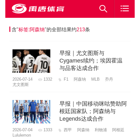
含"
标签:阿森纳
"的全部结果约
213
条
早报｜尤文图斯与
Cygames续约；埃因霍温
与品客达成合作
2026-07-14
1332
F1
阿森纳
MLB
乔丹
尤文图斯
早报｜中国移动咪咕赞助阿
根廷国家队；阿森纳与
Legends达成合作
2026-07-04
1333
西甲
阿森纳
利物浦
阿根廷
Lululemon