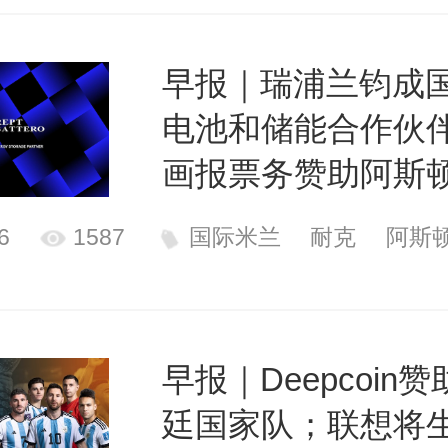
早报｜瑞浦兰钧成
电池和储能合作伙
画报票务赞助阿斯
6
1587
国际米兰
耐克
阿斯
早报｜Deepcoin
廷国家队；联想将生