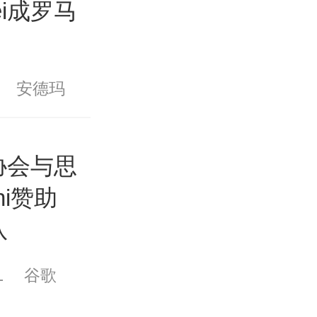
ei成罗马
安德玛
协会与思
ni赞助
队
L
谷歌