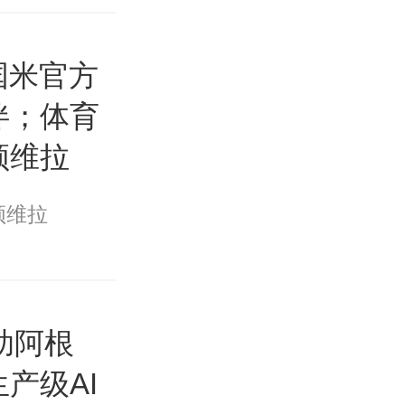
国米官方
伴；体育
顿维拉
顿维拉
赞助阿根
产级AI