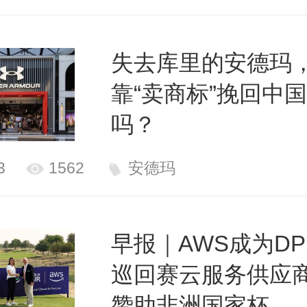
失去库里的安德玛
靠“卖商标”挽回中
吗？
3
1562
安德玛
早报｜AWS成为DP W
巡回赛云服务供应
赞助非洲国家杯