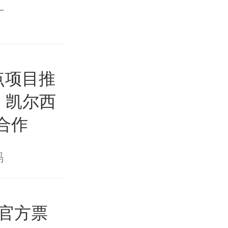
L
点项目推
；凯尔西
合作
玛
竞官方票