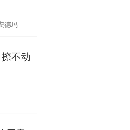
安德玛
”，撩不动