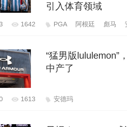
引入体育领域
3
1642
PGA
阿根廷
彪马
“猛男版lululemon
中产了
0
1613
安德玛