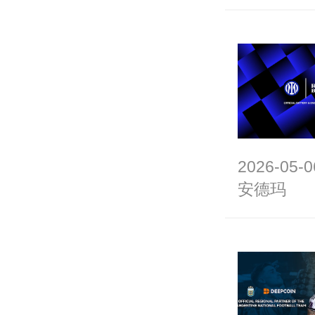
2026-05-0
安德玛