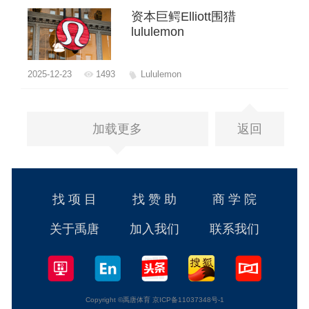
资本巨鳄Elliott围猎
lululemon
2025-12-23
1493
Lululemon
加载更多
返回
找 项 目
找 赞 助
商 学 院
关于禹唐
加入我们
联系我们
Copyright ©禹唐体育 京ICP备11037348号-1