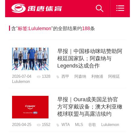
含"
标签:Lululemon
"的全部结果约
188
条
早报｜中国移动咪咕赞助阿
根廷国家队；阿森纳与
Legends达成合作
2026-07-04
1328
西甲
阿森纳
利物浦
阿根廷
Lululemon
早报｜Oura成美国足协官
方可穿戴设备；澳大利亚橄
榄球联盟与高露洁续约
2026-04-25
1552
WTA
MLS
谷歌
Lululemon