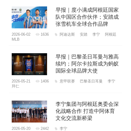
早报｜度小满成阿根廷国家
队中国区合作伙伴；安踏成
张雪机车全球合作品牌
2026-06-02
1636
阿迪达斯
安踏
李宁
阿根廷
MLB
早报｜​巴黎圣日耳曼与雅高
续约；阿尔卡拉斯成为蚂蚁
国际全球品牌大使
2026-05-21
1406
意甲联赛
巴黎圣日耳曼
李宁
拜仁
李宁集团与阿根廷奥委会深
化战略合作 打造中阿体育
文化交流新桥梁
2026-05-20
2442
李宁