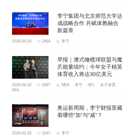
李宁集团与北京师范大学达
成战略合作 共赋体教融合
新篇章
2026-04-10
2464
李宁
早报｜澳式橄榄球联盟与魔
爪能量续约；今年女子精英
体育收入将达30亿美元
2026-04-10
1697
NBA
李宁
NFL
女子体育
NHL
奥运新周期，李宁财报里藏
着哪些“加”与“减”？
2026-03-28
1547
李宁