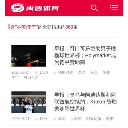
含"
标签:李宁
"的全部结果约
369
条
早报｜可口可乐赞助男子橄
榄球世界杯；Polymarket成
为德甲赞助商
2026-06-24
1470
德甲联赛
温网
马竞
曼联
李宁
可口可乐
早报｜皇马与阿迪达斯和阿
联酋航空续约；Kraken赞助
美加墨世界杯
2026-06-11
1503
皇马
世界杯
阿迪达斯
李宁