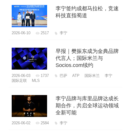
李宁签约成都马拉松，竞速
科技直指蜀道
2026-06-10
2517
李宁
早报｜樊振东成为金典品牌
代言人；国际米兰与
Socios.com续约
2026-06-03
1737
巴萨
ATP
国际米兰
李宁
国际足联
MLS
李宁品牌与库里品牌达成长
期合作，共启全球运动领域
全新可能
2026-06-02
2584
李宁