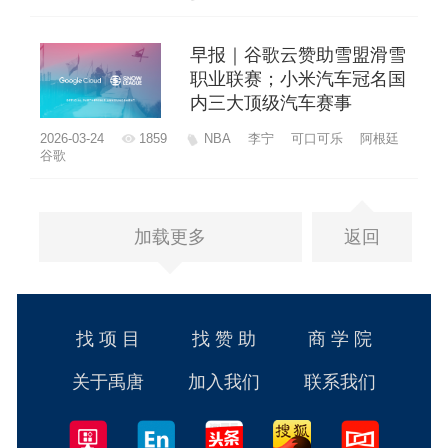
早报｜谷歌云赞助雪盟滑雪
职业联赛；小米汽车冠名国
内三大顶级汽车赛事
2026-03-24
1859
NBA
李宁
可口可乐
阿根廷
谷歌
加载更多
返回
找 项 目
找 赞 助
商 学 院
关于禹唐
加入我们
联系我们