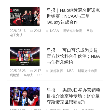
早报｜Halo继续冠名斯诺克
世锦赛；NCAA与三星
Galaxy达成合作
2026-03-16
2943
NCAA
斯诺克世锦赛
网球
电子竞技
早报 ｜ 可口可乐成为英超
官方软饮料合作伙伴；NBA
与佳得乐续约
2025-05-23
2117
英超联赛
NBA
斯诺克世锦赛
利物浦
高尔夫
UFC
早报 ｜ 禹唐8日举办营销项
目推介徐京坤专场；赵心童
夺斯诺克世锦赛冠军