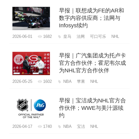
早报｜联想成为FE的AR和
数字内容供应商；法网与
Infosys续约
2026-06-01
1682
皇马
法网
可口可乐
NHL
早报｜广汽集团成为托卢卡
官方合作伙伴；霍尼韦尔成
为NHL官方合作伙伴
2026-05-25
1602
NBA
苹果
NHL
早报｜宝洁成为NHL官方合
作伙伴；WWE与美汁源续
约
2026-04-17
1740
NBA
宝洁
NHL