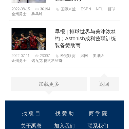
2022-08-15
36194
国际米兰
ESPN
NFL
排球
金州勇士
乒乓球
早报 | 排球世界与美津浓签
约；Astonish成利兹联训练
装备赞助商
2022-07-11
23097
欧冠联赛
温网
美津浓
金州勇士
诺瓦克·德约科维奇
加载更多
返回
找 项 目
找 赞 助
商 学 院
关于禹唐
加入我们
联系我们