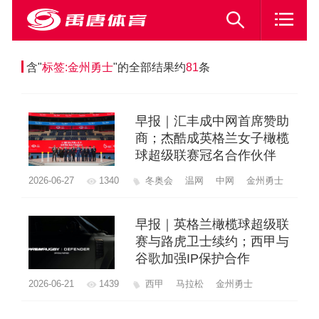
含"
标签:金州勇士
"的全部结果约
81
条
早报｜汇丰成中网首席赞助
商；杰酷成英格兰女子橄榄
球超级联赛冠名合作伙伴
2026-06-27
1340
冬奥会
温网
中网
金州勇士
早报｜英格兰橄榄球超级联
赛与路虎卫士续约；西甲与
谷歌加强IP保护合作
2026-06-21
1439
西甲
马拉松
金州勇士