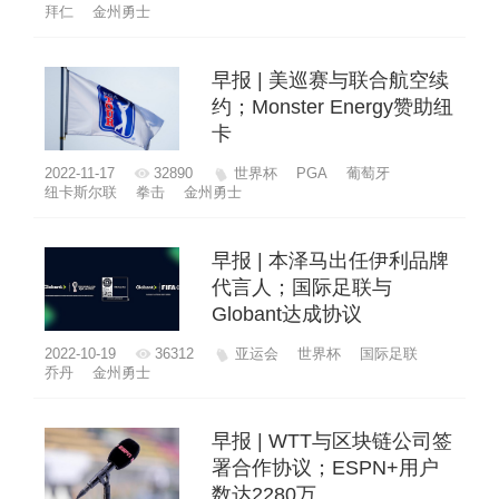
拜仁
金州勇士
早报 | 美巡赛与联合航空续
约；Monster Energy赞助纽
卡
2022-11-17
32890
世界杯
PGA
葡萄牙
纽卡斯尔联
拳击
金州勇士
早报 | 本泽马出任伊利品牌
代言人；国际足联与
Globant达成协议
2022-10-19
36312
亚运会
世界杯
国际足联
乔丹
金州勇士
早报 | WTT与区块链公司签
署合作协议；ESPN+用户
数达2280万