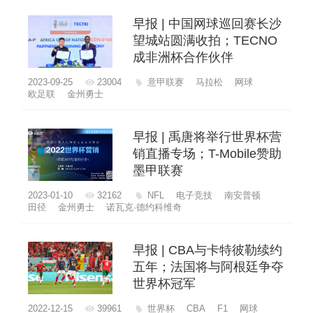
早报 | 中国网球巡回赛长沙
望城站圆满收拍；TECNO
成非洲杯合作伙伴
2023-09-25
23004
意甲联赛
马拉松
网球
欧足联
金州勇士
早报 | 禹唐将举行世界杯营
销直播专场；T-Mobile赞助
墨甲联赛
2023-01-10
32162
NFL
电子竞技
南安普顿
田径
金州勇士
诺瓦克·德约科维奇
早报 | CBA与卡特彼勒续约
五年；法国将与阿根廷争夺
世界杯冠军
2022-12-15
39961
世界杯
CBA
F1
网球