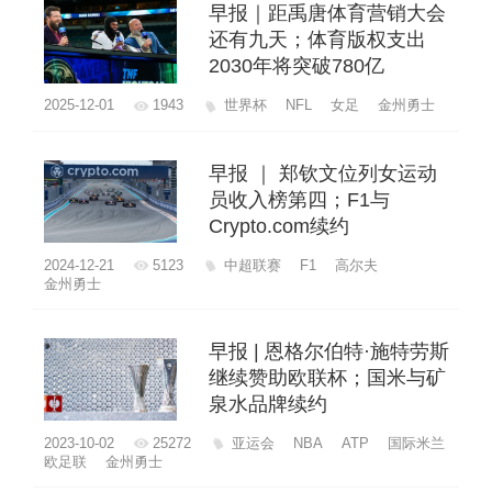
早报｜距禹唐体育营销大会
还有九天；体育版权支出
2030年将突破780亿
2025-12-01
1943
世界杯
NFL
女足
金州勇士
早报 ｜ 郑钦文位列女运动
员收入榜第四；F1与
Crypto.com续约
2024-12-21
5123
中超联赛
F1
高尔夫
金州勇士
早报 | 恩格尔伯特·施特劳斯
继续赞助欧联杯；国米与矿
泉水品牌续约
2023-10-02
25272
亚运会
NBA
ATP
国际米兰
欧足联
金州勇士