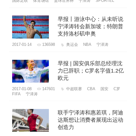
国际足联
体育场馆
篮球世界杯
宁泽涛
SPORTEL
早报丨游泳中心：从未听说
宁泽涛转会新加坡；特朗普
支持洛杉矶申奥
2017-01-14
136598
奥运会
NBA
宁泽涛
早报 | 国安俱乐部总经理沈
力已辞职；C罗名字值1.2亿
欧元​
2017-01-08
147601
中超联赛
CBA
国安
C罗
FIFA
宁泽涛
联手宁泽涛和惠若琪，阿迪
达斯想让消费者展现出运动
创造力