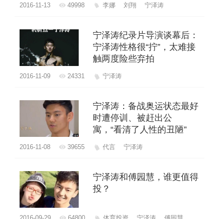
2016-11-13
49998
李娜
刘翔
宁泽涛
宁泽涛纪录片导演谈幕后：
宁泽涛性格很“拧”，太难接
触两度险些弃拍
2016-11-09
24331
宁泽涛
宁泽涛：备战奥运状态最好
时遭停训、被赶出公
寓，“看清了人性的丑陋”
2016-11-08
39655
代言
宁泽涛
宁泽涛和傅园慧，谁更值得
投？
2016-09-29
64800
体育投资
宁泽涛
傅园慧