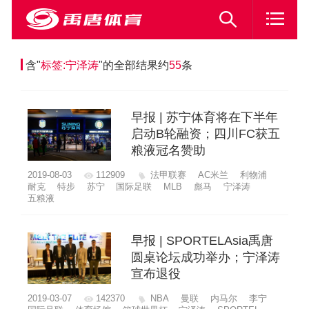
含"
标签:宁泽涛
"的全部结果约
55
条
早报 | 苏宁体育将在下半年
启动B轮融资；四川FC获五
粮液冠名赞助
2019-08-03
112909
法甲联赛
AC米兰
利物浦
耐克
特步
苏宁
国际足联
MLB
彪马
宁泽涛
五粮液
早报 | SPORTELAsia禹唐
圆桌论坛成功举办；宁泽涛
宣布退役
2019-03-07
142370
NBA
曼联
内马尔
李宁