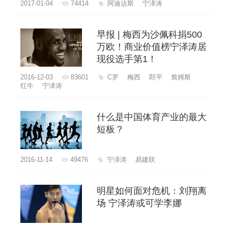
2017-01-04
74414
阿迪达斯
宁泽涛
早报 | 梅西为沙佩科捐500
万欧！商业价值榜宁泽涛居
现役选手第1！
2016-12-03
83601
C罗
梅西
郎平
詹姆斯
红牛
宁泽涛
什么是中国体育产业的最大
短板？
2016-11-14
49476
宁泽涛
易建联
明星如何面对危机：刘翔离
场 宁泽涛或可学李娜