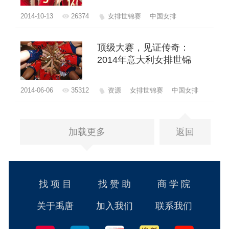
2014-10-13
26374
女排世锦赛
中国女排
顶级大赛，见证传奇：
2014年意大利女排世锦
2014-06-06
35312
资源
女排世锦赛
中国女排
加载更多
返回
找 项 目
找 赞 助
商 学 院
关于禹唐
加入我们
联系我们