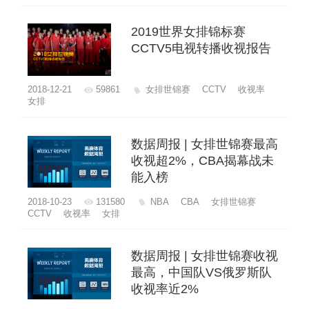
2019世界女排锦标赛
CCTV5电视转播收视报告
2018-12-21
59861
女排世锦赛
CCTV
收视率
女排
数据周报 | 女排世锦赛最高
收视超2%，CBA揭幕战未
能入榜
2018-10-23
131580
NBA
CBA
女排世锦赛
CCTV
收视率
女排
数据周报 | 女排世锦赛收视
最高，中国队VS俄罗斯队
收视率近2%