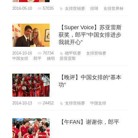
2016-05-10
57035
女排世锦赛
排球
女排世界杯
【Super Voice】苏亚雷斯
获奖，郎平“中国女排进步
我就开心”
2014-10-16
70734
德甲联赛
女排世锦赛
中国女排
郎平
姚明
苏亚雷斯
【晚评】中国女排的“基本
功”
2014-10-13
24452
女排世锦赛
中国女排
【午FAN】谢谢你，郎平