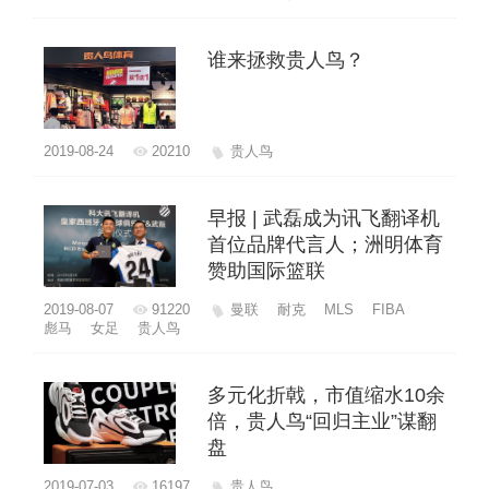
谁来拯救贵人鸟？
2019-08-24
20210
贵人鸟
早报 | 武磊成为讯飞翻译机
首位品牌代言人；洲明体育
赞助国际篮联
2019-08-07
91220
曼联
耐克
MLS
FIBA
彪马
女足
贵人鸟
多元化折戟，市值缩水10余
倍，贵人鸟“回归主业”谋翻
盘
2019-07-03
16197
贵人鸟