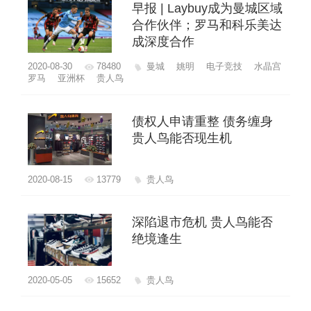
早报 | Laybuy成为曼城区域
合作伙伴；罗马和科乐美达
成深度合作
2020-08-30
78480
曼城
姚明
电子竞技
水晶宫
罗马
亚洲杯
贵人鸟
债权人申请重整 债务缠身
贵人鸟能否现生机
2020-08-15
13779
贵人鸟
深陷退市危机 贵人鸟能否
绝境逢生
2020-05-05
15652
贵人鸟