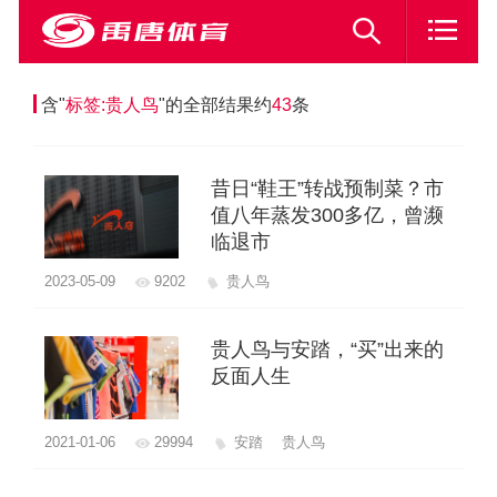
含"
标签:贵人鸟
"的全部结果约
43
条
昔日“鞋王”转战预制菜？市
值八年蒸发300多亿，曾濒
临退市
2023-05-09
9202
贵人鸟
贵人鸟与安踏，“买”出来的
反面人生
2021-01-06
29994
安踏
贵人鸟