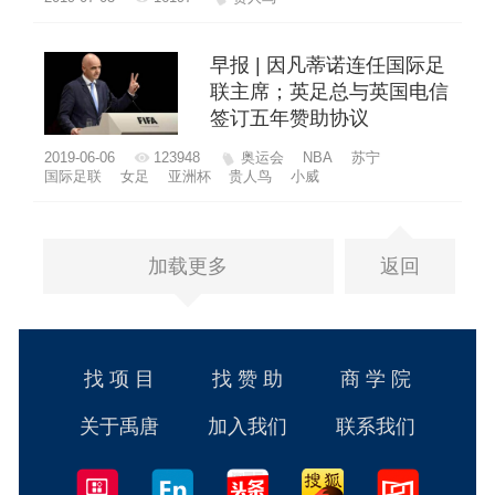
早报 | 因凡蒂诺连任国际足
联主席；英足总与英国电信
签订五年赞助协议
2019-06-06
123948
奥运会
NBA
苏宁
国际足联
女足
亚洲杯
贵人鸟
小威
加载更多
返回
找 项 目
找 赞 助
商 学 院
关于禹唐
加入我们
联系我们