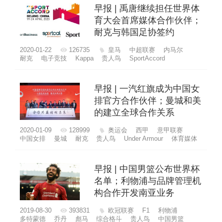
早报 | 禹唐继续担任世界体
育大会首席媒体合作伙伴；
耐克与韩国足协签约
2020-01-22
126735
皇马
中超联赛
内马尔
耐克
电子竞技
Kappa
贵人鸟
SportAccord
早报 | 一汽红旗成为中国女
排官方合作伙伴；曼城和美
的建立全球合作关系
2020-01-09
128999
奥运会
西甲
意甲联赛
中国女排
曼城
耐克
贵人鸟
Under Armour
体育媒体
早报 | 中国男篮公布世界杯
名单；利物浦与品牌管理机
构合作开发南亚业务
2019-08-30
393831
欧冠联赛
F1
利物浦
多特蒙德
乔丹
彪马
综合格斗
贵人鸟
中国男篮