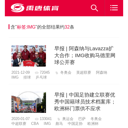
含"
标签:IMG
"的全部结果约
32
条
早报 | 阿森纳与Lavazza扩
大合作；IMG收购马德里网
球公开赛
2021-12-09
72045
冬奥会
英超联赛
阿森纳
IMG
排球
乒乓球
早报 | 中国足协建立联赛优
秀中国籍球员技术档案库；
欧洲杯门票供不应求
2020-01-07
133041
奥运会
巴萨
冬奥会
中超联赛
CBA
IMG
彪马
中国足协
欧洲杯