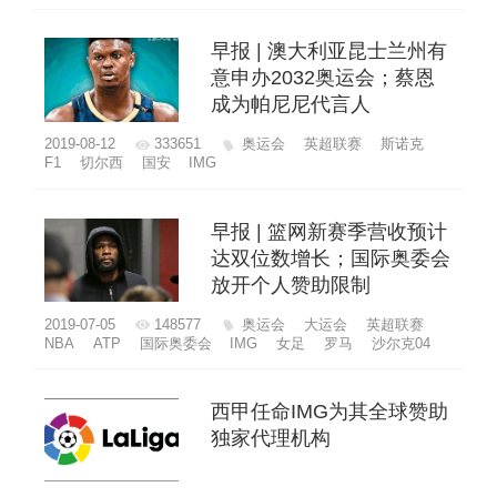
早报 | 澳大利亚昆士兰州有
意申办2032奥运会；蔡恩
成为帕尼尼代言人
2019-08-12
333651
奥运会
英超联赛
斯诺克
F1
切尔西
国安
IMG
早报 | 篮网新赛季营收预计
达双位数增长；国际奥委会
放开个人赞助限制
2019-07-05
148577
奥运会
大运会
英超联赛
NBA
ATP
国际奥委会
IMG
女足
罗马
沙尔克04
西甲任命IMG为其全球赞助
独家代理机构