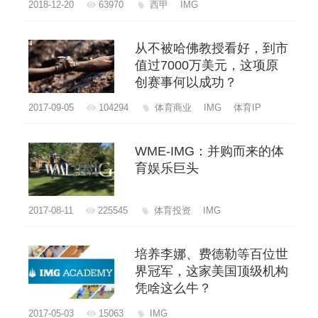
2018-12-20
63970
西甲
IMG
从不被哈佛教授看好，到市
值过7000万美元，这项原
创赛事何以成功？
2017-09-05
104294
体育商业
IMG
体育IP
WME-IMG：并购而来的体
育娱乐巨头
2017-08-11
225545
体育投资
IMG
培养李娜、费德勒等百位世
界冠军，这家美国顶级机构
凭啥这么牛？
2017-05-03
15063
IMG