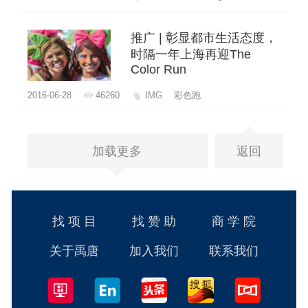
推广 | 彰显都市生活态度，
时隔一年上海再迎The
Color Run
2016-06-28
46260
IMG
彩色跑
加载更多
返回
找 项 目
找 赞 助
商 学 院
关于禹唐
加入我们
联系我们