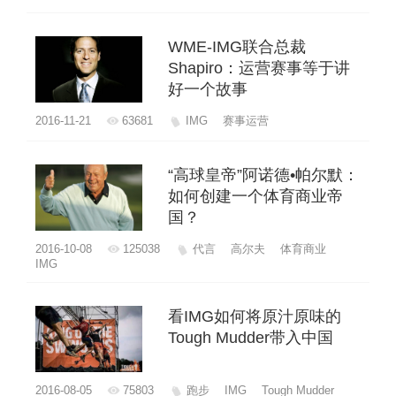
WME-IMG联合总裁
Shapiro：运营赛事等于讲
好一个故事
2016-11-21
63681
IMG
赛事运营
“高球皇帝”阿诺德•帕尔默：
如何创建一个体育商业帝
国？
2016-10-08
125038
代言
高尔夫
体育商业
IMG
看IMG如何将原汁原味的
Tough Mudder带入中国
2016-08-05
75803
跑步
IMG
Tough Mudder